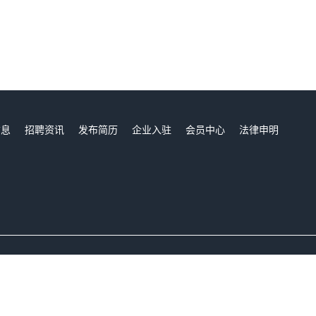
信息
招聘资讯
发布简历
企业入驻
会员中心
法律申明
们
张家港人才网,张家港招聘网,张家港人才市场,张家港人事人才网
Copyright © 2017-2023 张家港人才网 www.zhangjiagangjob.cn All rights reserved.