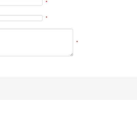
*
*
*